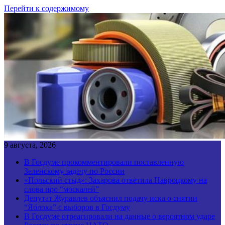
Перейти к содержимому
9 августа, 2026
В Госдуме прокомментировали поставленную
Зеленскому задачу по России
«Польский стыд»: Захарова ответила Навроцкому на
слова про “москалей”
Депутат Журавлев объяснил подачу иска о снятии
“Яблока” с выборов в Госдуму
В Госдуме отреагировали на данные о вероятном ударе