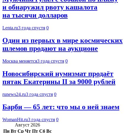
и обнаружил рвоту кашалота
на тысячи долларов
Lenta.ru
3 года спустя
0
Один из первых в мире космических
шлемов продают на аукционе
Москва меняется
3 года спустя
0
Новосибирский нумизмат продаёт
пятак Екатерины II за 9000 рублей
runews24.ru
3 года спустя
0
Барби — 65 лет: что мы о ней знаем
WomanHit.ru
3 года спустя
0
Август 2026
Пн
Вт
Ср
Чт
Пт
Сб
Вс