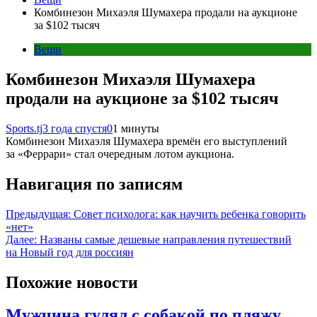
Комбинезон Михаэля Шумахера продали на аукционе
за $102 тысяч
Вещи
Комбинезон Михаэля Шумахера
продали на аукционе за $102 тысяч
Sports.tj
3 года спустя
0
1 минуты
Комбинезон Михаэля Шумахера времён его выступлений
за «Феррари» стал очередным лотом аукциона.
Навигация по записям
Предыдущая:
Совет психолога: как научить ребенка говорить
«нет»
Далее:
Названы самые дешевые направления путешествий
на Новый год для россиян
Похожие новости
Мужчина гулял с собакой по пляжу