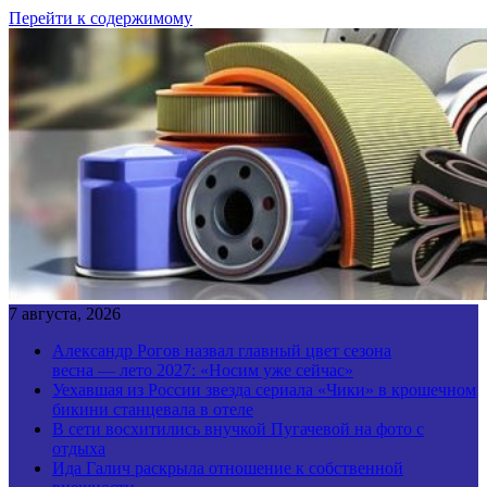
Перейти к содержимому
7 августа, 2026
Александр Рогов назвал главный цвет сезона
весна — лето 2027: «Носим уже сейчас»
Уехавшая из России звезда сериала «Чики» в крошечном
бикини станцевала в отеле
В сети восхитились внучкой Пугачевой на фото с
отдыха
Ида Галич раскрыла отношение к собственной