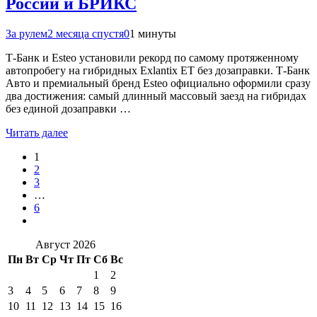
России и БРИКС
За рулем
2 месяца спустя
0
1 минуты
Т-Банк и Esteo установили рекорд по самому протяженному
автопробегу на гибридных Exlantix ET без дозаправки. Т-Банк
Авто и премиальный бренд Esteo официально оформили сразу
два достижения: самый длинный массовый заезд на гибридах
без единой дозаправки …
Читать далее
1
2
3
…
6
Август 2026
Пн
Вт
Ср
Чт
Пт
Сб
Вс
1
2
3
4
5
6
7
8
9
10
11
12
13
14
15
16