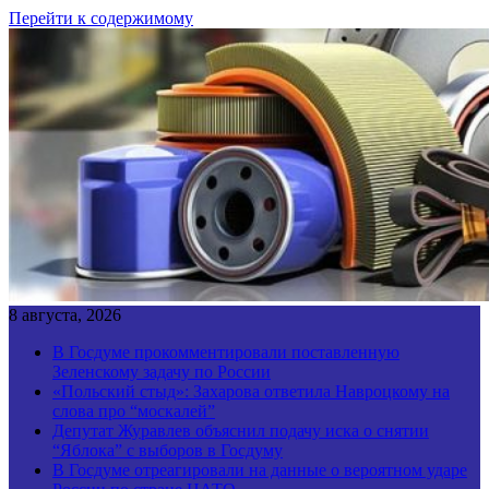
Перейти к содержимому
8 августа, 2026
В Госдуме прокомментировали поставленную
Зеленскому задачу по России
«Польский стыд»: Захарова ответила Навроцкому на
слова про “москалей”
Депутат Журавлев объяснил подачу иска о снятии
“Яблока” с выборов в Госдуму
В Госдуме отреагировали на данные о вероятном ударе