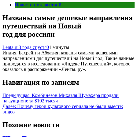
Новости путешествий
Названы самые дешевые направления
путешествий на Новый
год для россиян
Lenta.ru
3 года спустя
0
1 минуты
Индия, Бахрейн и Абхазия названы самыми дешевыми
направлениями для путешествий на Новый год. Такие данные
приводятся в исследовании «Яндекс Путешествий», которое
оказалось в распоряжении «Ленты. ру».
Навигация по записям
Предыдущая:
Комбинезон Михаэля Шумахера продали
на аукционе за $102 тысяч
Далее:
Почему герои культового сериала не были вместе:
видео
Похожие новости