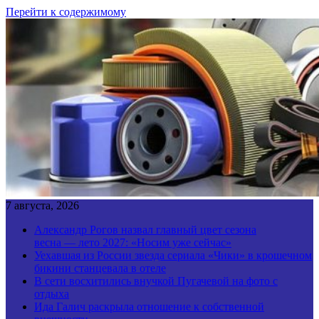
Перейти к содержимому
7 августа, 2026
Александр Рогов назвал главный цвет сезона
весна — лето 2027: «Носим уже сейчас»
Уехавшая из России звезда сериала «Чики» в крошечном
бикини станцевала в отеле
В сети восхитились внучкой Пугачевой на фото с
отдыха
Ида Галич раскрыла отношение к собственной