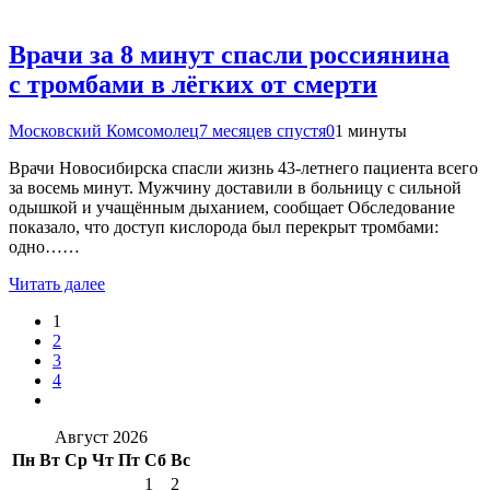
Врачи за 8 минут спасли россиянина
с тромбами в лёгких от смерти
Московский Комсомолец
7 месяцев спустя
0
1 минуты
Врачи Новосибирска спасли жизнь 43-летнего пациента всего
за восемь минут. Мужчину доставили в больницу с сильной
одышкой и учащённым дыханием, сообщает Обследование
показало, что доступ кислорода был перекрыт тромбами:
одно……
Читать далее
1
2
3
4
Август 2026
Пн
Вт
Ср
Чт
Пт
Сб
Вс
1
2