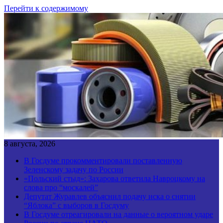
Перейти к содержимому
8 августа, 2026
В Госдуме прокомментировали поставленную
Зеленскому задачу по России
«Польский стыд»: Захарова ответила Навроцкому на
слова про “москалей”
Депутат Журавлев объяснил подачу иска о снятии
“Яблока” с выборов в Госдуму
В Госдуме отреагировали на данные о вероятном ударе