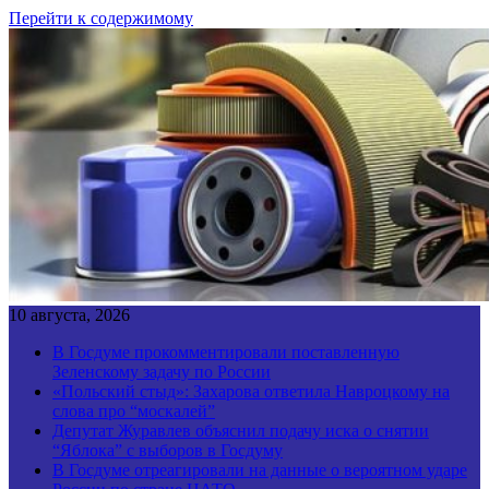
Перейти к содержимому
10 августа, 2026
В Госдуме прокомментировали поставленную
Зеленскому задачу по России
«Польский стыд»: Захарова ответила Навроцкому на
слова про “москалей”
Депутат Журавлев объяснил подачу иска о снятии
“Яблока” с выборов в Госдуму
В Госдуме отреагировали на данные о вероятном ударе