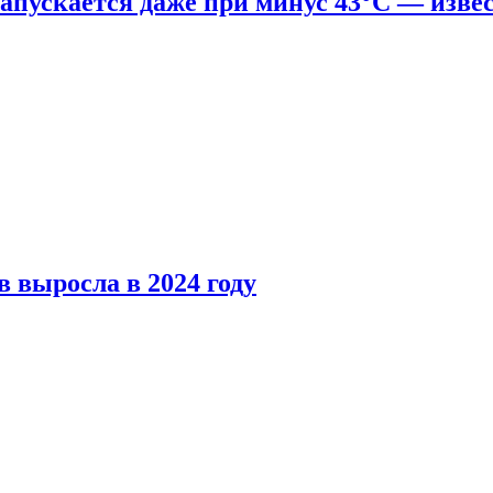
апускается даже при минус 43°С — изве
 выросла в 2024 году