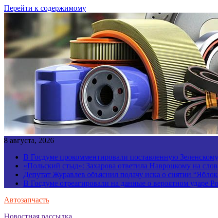
Перейти к содержимому
8 августа, 2026
В Госдуме прокомментировали поставленную Зеленскому 
«Польский стыд»: Захарова ответила Навроцкому на слов
Депутат Журавлев объяснил подачу иска о снятии “Яблок
В Госдуме отреагировали на данные о вероятном ударе 
Автозапчасть
Новостная рассылка