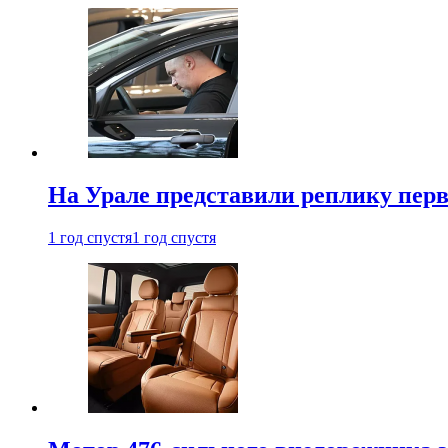
На Урале представили реплику перв
1 год спустя
1 год спустя