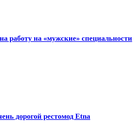
на работу на «мужские» специальности
чень дорогой рестомод Etna