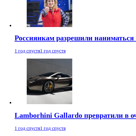
Россиянкам разрешили наниматься 
1 год спустя
1 год спустя
Lamborhini Gallardo превратили в о
1 год спустя
1 год спустя