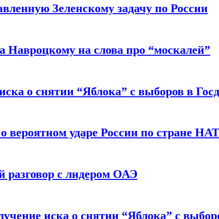
авленную Зеленскому задачу по России
а Навроцкому на слова про “москалей”
иска о снятии “Яблока” с выборов в Гос
 о вероятном ударе России по стране НА
 разговор с лидером ОАЭ
учение иска о снятии “Яблока” с выбор