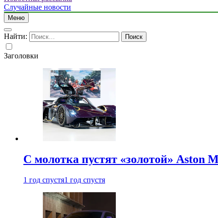
Случайные новости
Меню
Найти:
Заголовки
С молотка пустят «золотой» Aston M
1 год спустя
1 год спустя