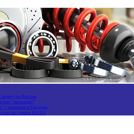
задачу по России
а про “москалей”
а” с выборов в Госдуму
России по стране НАТО