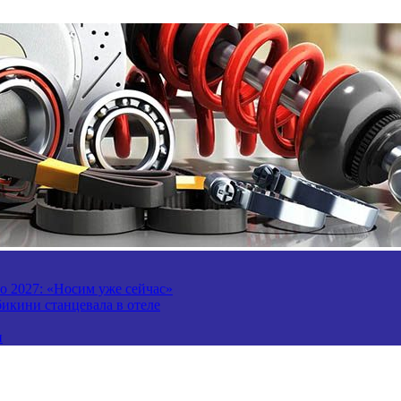
то 2027: «Носим уже сейчас»
бикини станцевала в отеле
и