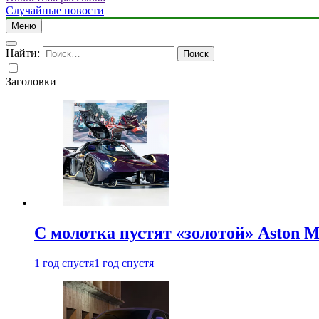
Случайные новости
Меню
Найти:
Заголовки
С молотка пустят «золотой» Aston M
1 год спустя
1 год спустя