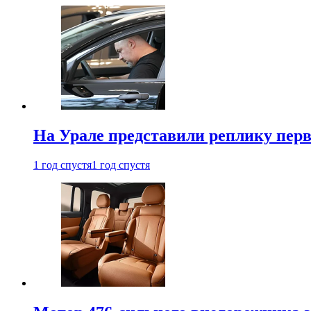
На Урале представили реплику перв
1 год спустя
1 год спустя