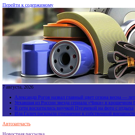
Перейти к содержимому
7 августа, 2026
Александр Рогов назвал главный цвет сезона весна — ле
Уехавшая из России звезда сериала «Чики» в крошечном 
В сети восхитились внучкой Пугачевой на фото с отдыха
Ида Галич раскрыла отношение к собственной внешност
Автозапчасть
Новостная рассылка