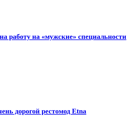
на работу на «мужские» специальности
чень дорогой рестомод Etna