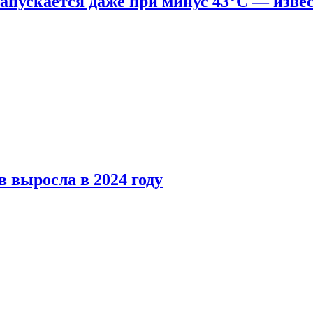
апускается даже при минус 43°С — изве
 выросла в 2024 году