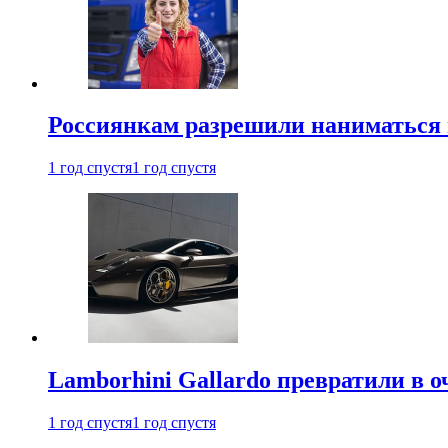
Россиянкам разрешили наниматься 
1 год спустя
1 год спустя
Lamborhini Gallardo превратили в о
1 год спустя
1 год спустя