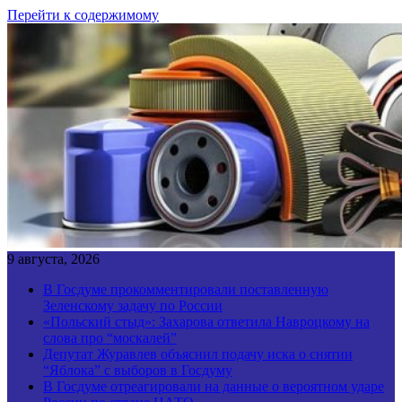
Перейти к содержимому
9 августа, 2026
В Госдуме прокомментировали поставленную
Зеленскому задачу по России
«Польский стыд»: Захарова ответила Навроцкому на
слова про “москалей”
Депутат Журавлев объяснил подачу иска о снятии
“Яблока” с выборов в Госдуму
В Госдуме отреагировали на данные о вероятном ударе