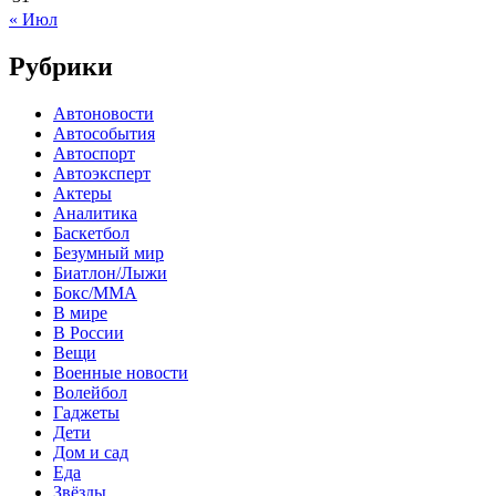
« Июл
Рубрики
Автоновости
Автособытия
Автоспорт
Автоэксперт
Актеры
Аналитика
Баскетбол
Безумный мир
Биатлон/Лыжи
Бокс/MMA
В мире
В России
Вещи
Военные новости
Волейбол
Гаджеты
Дети
Дом и сад
Еда
Звёзды