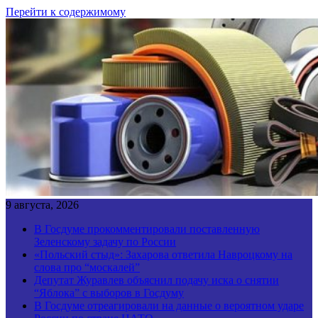
Перейти к содержимому
9 августа, 2026
В Госдуме прокомментировали поставленную
Зеленскому задачу по России
«Польский стыд»: Захарова ответила Навроцкому на
слова про “москалей”
Депутат Журавлев объяснил подачу иска о снятии
“Яблока” с выборов в Госдуму
В Госдуме отреагировали на данные о вероятном ударе