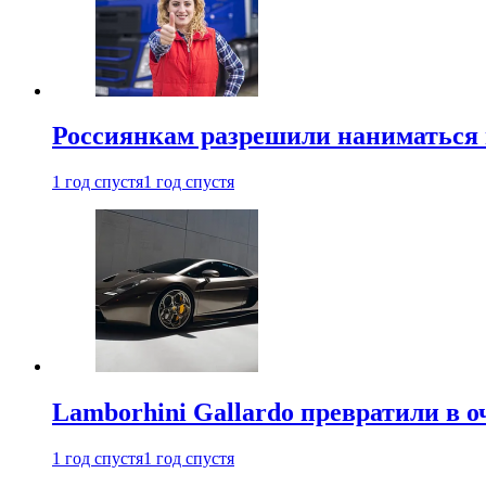
Россиянкам разрешили наниматься 
1 год спустя
1 год спустя
Lamborhini Gallardo превратили в о
1 год спустя
1 год спустя