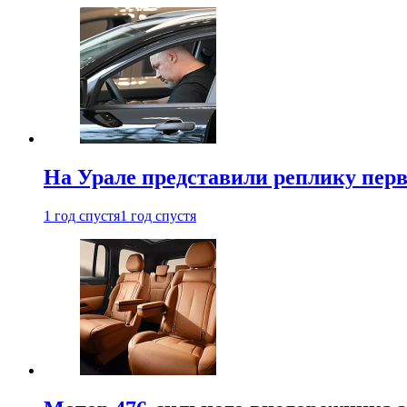
На Урале представили реплику перв
1 год спустя
1 год спустя