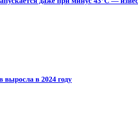
апускается даже при минус 43°С — изве
 выросла в 2024 году