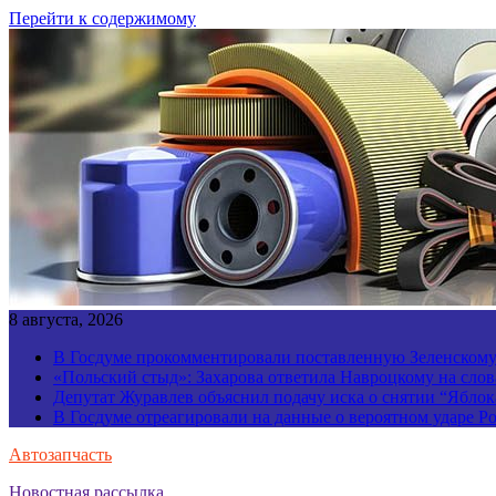
Перейти к содержимому
8 августа, 2026
В Госдуме прокомментировали поставленную Зеленскому 
«Польский стыд»: Захарова ответила Навроцкому на слов
Депутат Журавлев объяснил подачу иска о снятии “Яблок
В Госдуме отреагировали на данные о вероятном ударе 
Автозапчасть
Новостная рассылка