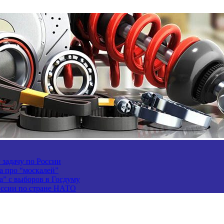
задачу по России
а про “москалей”
а” с выборов в Госдуму
России по стране НАТО