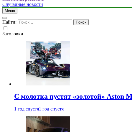
Случайные новости
Меню
Найти:
Заголовки
С молотка пустят «золотой» Aston M
1 год спустя
1 год спустя