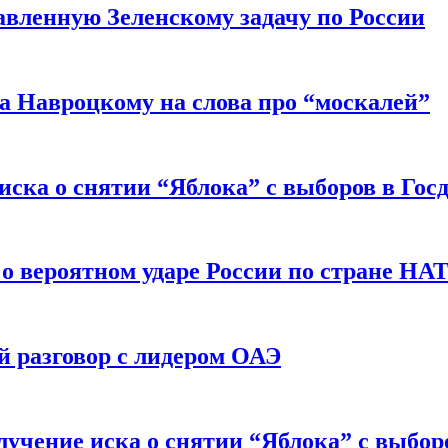
авленную Зеленскому задачу по России
а Навроцкому на слова про “москалей”
иска о снятии “Яблока” с выборов в Гос
 о вероятном ударе России по стране НА
 разговор с лидером ОАЭ
учение иска о снятии “Яблока” с выбор