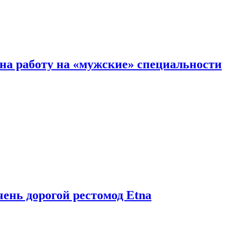
на работу на «мужские» специальности
чень дорогой рестомод Etna