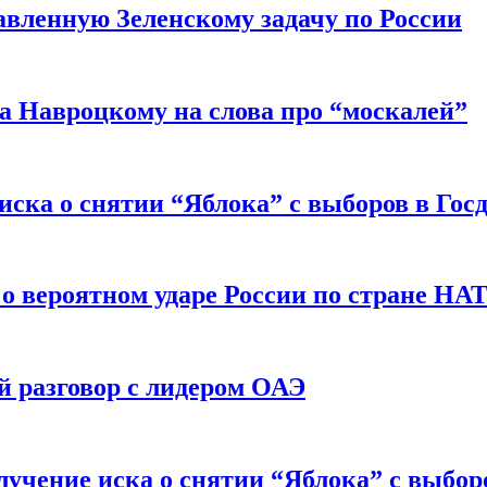
авленную Зеленскому задачу по России
а Навроцкому на слова про “москалей”
иска о снятии “Яблока” с выборов в Гос
 о вероятном ударе России по стране НА
 разговор с лидером ОАЭ
учение иска о снятии “Яблока” с выбор