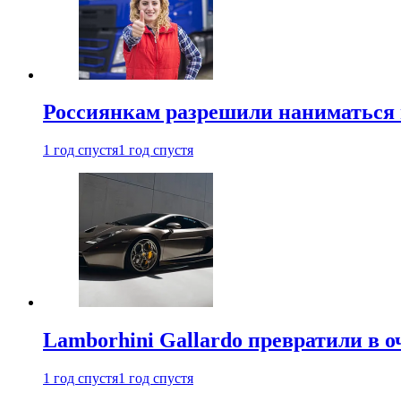
Россиянкам разрешили наниматься 
1 год спустя
1 год спустя
Lamborhini Gallardo превратили в о
1 год спустя
1 год спустя