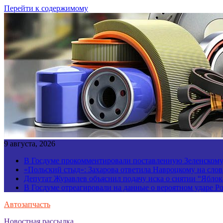
Перейти к содержимому
9 августа, 2026
В Госдуме прокомментировали поставленную Зеленскому 
«Польский стыд»: Захарова ответила Навроцкому на слов
Депутат Журавлев объяснил подачу иска о снятии “Яблок
В Госдуме отреагировали на данные о вероятном ударе 
Автозапчасть
Новостная рассылка