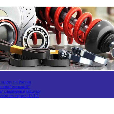
задачу по России
а про “москалей”
а” с выборов в Госдуму
России по стране НАТО