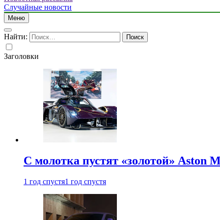
Случайные новости
Меню
Найти:
Заголовки
С молотка пустят «золотой» Aston M
1 год спустя
1 год спустя