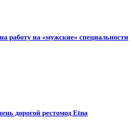
на работу на «мужские» специальности
чень дорогой рестомод Etna