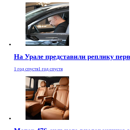
На Урале представили реплику перв
1 год спустя
1 год спустя