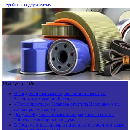
Перейти к содержимому
10 августа, 2026
В Госдуме прокомментировали поставленную
Зеленскому задачу по России
«Польский стыд»: Захарова ответила Навроцкому на
слова про “москалей”
Депутат Журавлев объяснил подачу иска о снятии
“Яблока” с выборов в Госдуму
В Госдуме отреагировали на данные о вероятном ударе