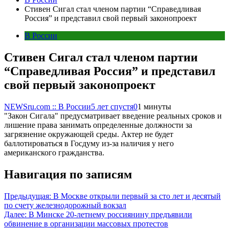
Стивен Сигал стал членом партии “Справедливая
Россия” и представил свой первый законопроект
В России
Стивен Сигал стал членом партии
“Справедливая Россия” и представил
свой первый законопроект
NEWSru.com :: В России
5 лет спустя
0
1 минуты
"Закон Сигала" предусматривает введение реальных сроков и
лишение права занимать определенные должности за
загрязнение окружающей среды. Актер не будет
баллотироваться в Госдуму из-за наличия у него
американского гражданства.
Навигация по записям
Предыдущая:
В Москве открыли первый за сто лет и десятый
по счету железнодорожный вокзал
Далее:
В Минске 20-летнему россиянину предъявили
обвинение в организации массовых протестов