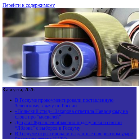
Перейти к содержимому
8 августа, 2026
В Госдуме прокомментировали поставленную
Зеленскому задачу по России
«Польский стыд»: Захарова ответила Навроцкому на
слова про “москалей”
Депутат Журавлев объяснил подачу иска о снятии
“Яблока” с выборов в Госдуму
В Госдуме отреагировали на данные о вероятном ударе