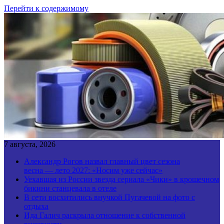
Перейти к содержимому
7 августа, 2026
Александр Рогов назвал главный цвет сезона
весна — лето 2027: «Носим уже сейчас»
Уехавшая из России звезда сериала «Чики» в крошечном
бикини станцевала в отеле
В сети восхитились внучкой Пугачевой на фото с
отдыха
Ида Галич раскрыла отношение к собственной