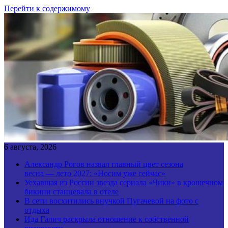
Перейти к содержимому
6 августа, 2026
Александр Рогов назвал главный цвет сезона
весна — лето 2027: «Носим уже сейчас»
Уехавшая из России звезда сериала «Чики» в крошечном
бикини станцевала в отеле
В сети восхитились внучкой Пугачевой на фото с
отдыха
Ида Галич раскрыла отношение к собственной