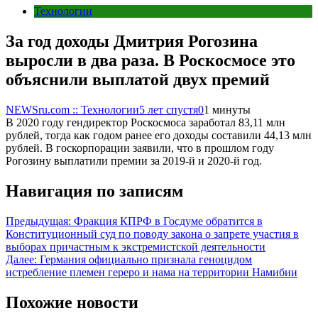
Технологии
За год доходы Дмитрия Рогозина
выросли в два раза. В Роскосмосе это
объяснили выплатой двух премий
NEWSru.com :: Технологии
5 лет спустя
0
1 минуты
В 2020 году гендиректор Роскосмоса заработал 83,11 млн
рублей, тогда как годом ранее его доходы составили 44,13 млн
рублей. В госкорпорации заявили, что в прошлом году
Рогозину выплатили премии за 2019-й и 2020-й год.
Навигация по записям
Предыдущая:
Фракция КПРФ в Госдуме обратится в
Конституционный суд по поводу закона о запрете участия в
выборах причастным к экстремистской деятельности
Далее:
Германия официально признала геноцидом
истребление племен гереро и нама на территории Намибии
Похожие новости