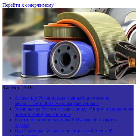
Перейти к содержимому
6 августа, 2026
Александр Рогов назвал главный цвет сезона
весна — лето 2027: «Носим уже сейчас»
Уехавшая из России звезда сериала «Чики» в крошечном
бикини станцевала в отеле
В сети восхитились внучкой Пугачевой на фото с
отдыха
Ида Галич раскрыла отношение к собственной