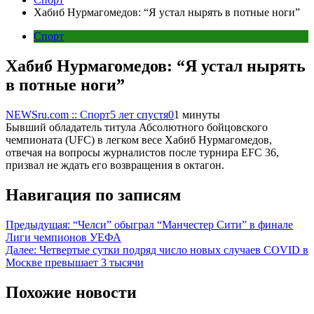
Хабиб Нурмагомедов: “Я устал нырять в потные ноги”
Спорт
Хабиб Нурмагомедов: “Я устал нырять
в потные ноги”
NEWSru.com :: Спорт
5 лет спустя
0
1 минуты
Бывший обладатель титула Абсолютного бойцовского
чемпионата (UFC) в легком весе Хабиб Нурмагомедов,
отвечая на вопросы журналистов после турнира EFC 36,
призвал не ждать его возвращения в октагон.
Навигация по записям
Предыдущая:
“Челси” обыграл “Манчестер Сити” в финале
Лиги чемпионов УЕФА
Далее:
Четвертые сутки подряд число новых случаев COVID в
Москве превышает 3 тысячи
Похожие новости