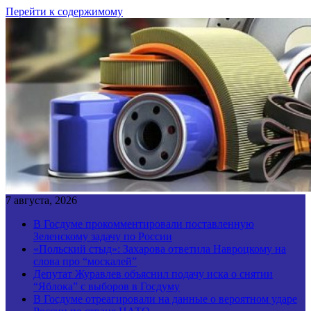
Перейти к содержимому
7 августа, 2026
В Госдуме прокомментировали поставленную
Зеленскому задачу по России
«Польский стыд»: Захарова ответила Навроцкому на
слова про “москалей”
Депутат Журавлев объяснил подачу иска о снятии
“Яблока” с выборов в Госдуму
В Госдуме отреагировали на данные о вероятном ударе