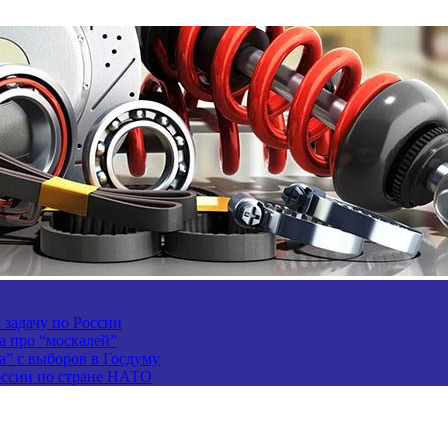
задачу по России
а про “москалей”
а” с выборов в Госдуму
России по стране НАТО