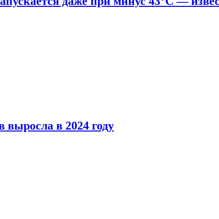
апускается даже при минус 43°С — изве
 выросла в 2024 году