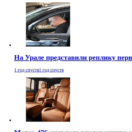
На Урале представили реплику перв
1 год спустя
1 год спустя