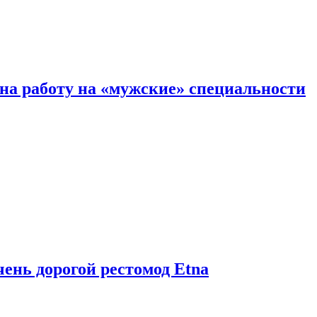
на работу на «мужские» специальности
чень дорогой рестомод Etna