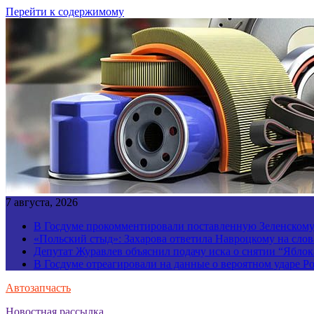
Перейти к содержимому
7 августа, 2026
В Госдуме прокомментировали поставленную Зеленскому 
«Польский стыд»: Захарова ответила Навроцкому на слов
Депутат Журавлев объяснил подачу иска о снятии “Яблок
В Госдуме отреагировали на данные о вероятном ударе 
Автозапчасть
Новостная рассылка