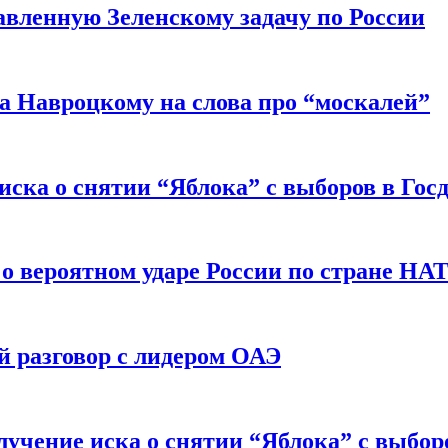
авленную Зеленскому задачу по России
а Навроцкому на слова про “москалей”
иска о снятии “Яблока” с выборов в Гос
 о вероятном ударе России по стране НА
 разговор с лидером ОАЭ
учение иска о снятии “Яблока” с выбор