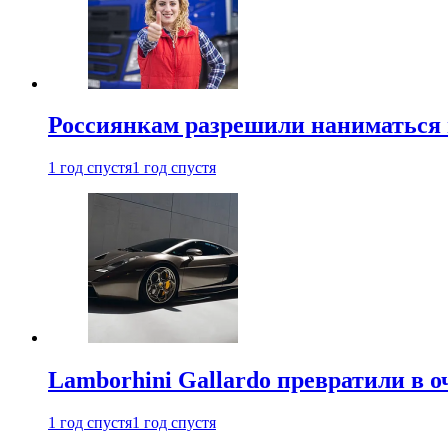
Россиянкам разрешили наниматься 
1 год спустя
1 год спустя
Lamborhini Gallardo превратили в о
1 год спустя
1 год спустя