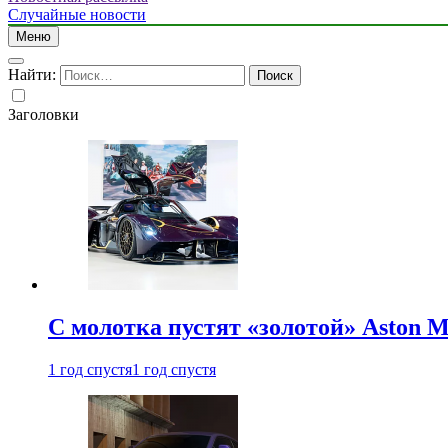
Случайные новости
Меню
Найти:
Заголовки
С молотка пустят «золотой» Aston M
1 год спустя
1 год спустя