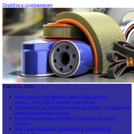
Перейти к содержимому
6 августа, 2026
Александр Рогов назвал главный цвет сезона
весна — лето 2027: «Носим уже сейчас»
Уехавшая из России звезда сериала «Чики» в крошечном
бикини станцевала в отеле
В сети восхитились внучкой Пугачевой на фото с
отдыха
Ида Галич раскрыла отношение к собственной