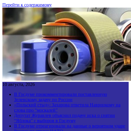
Перейти к содержимому
10 августа, 2026
В Госдуме прокомментировали поставленную
Зеленскому задачу по России
«Польский стыд»: Захарова ответила Навроцкому на
слова про “москалей”
Депутат Журавлев объяснил подачу иска о снятии
“Яблока” с выборов в Госдуму
В Госдуме отреагировали на данные о вероятном ударе