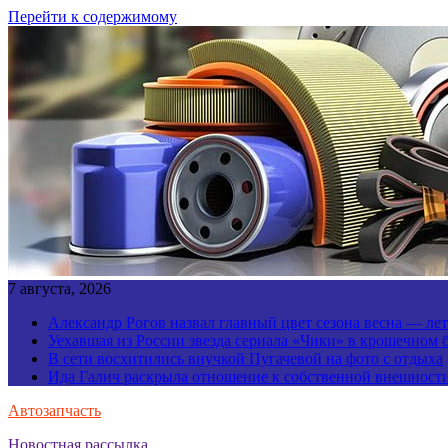
Перейти к содержимому
7 августа, 2026
Александр Рогов назвал главный цвет сезона весна — ле
Уехавшая из России звезда сериала «Чики» в крошечном 
В сети восхитились внучкой Пугачевой на фото с отдыха
Ида Галич раскрыла отношение к собственной внешност
Автозапчасть
Новостная рассылка