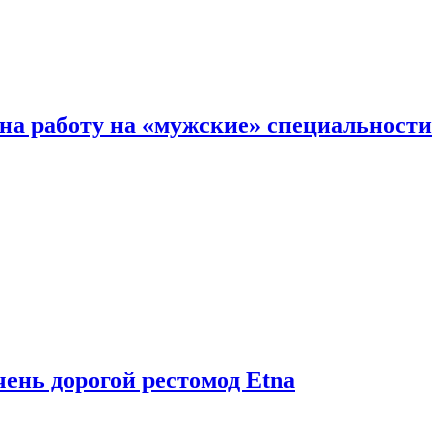
на работу на «мужские» специальности
чень дорогой рестомод Etna