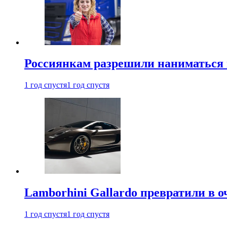
Россиянкам разрешили наниматься 
1 год спустя
1 год спустя
Lamborhini Gallardo превратили в о
1 год спустя
1 год спустя