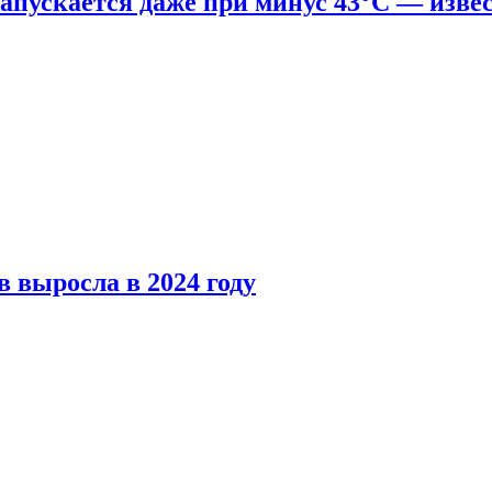
апускается даже при минус 43°С — изве
 выросла в 2024 году