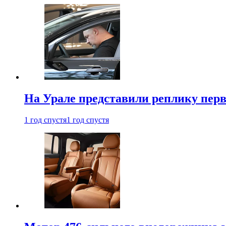
На Урале представили реплику перв
1 год спустя
1 год спустя