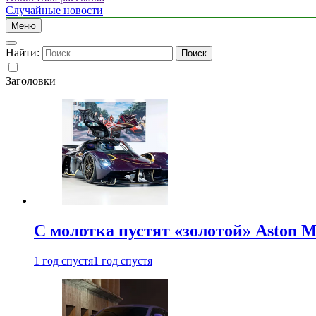
Случайные новости
Меню
Найти:
Заголовки
С молотка пустят «золотой» Aston M
1 год спустя
1 год спустя