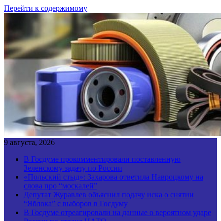
Перейти к содержимому
9 августа, 2026
В Госдуме прокомментировали поставленную
Зеленскому задачу по России
«Польский стыд»: Захарова ответила Навроцкому на
слова про “москалей”
Депутат Журавлев объяснил подачу иска о снятии
“Яблока” с выборов в Госдуму
В Госдуме отреагировали на данные о вероятном ударе