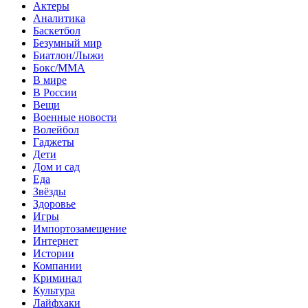
Актеры
Аналитика
Баскетбол
Безумный мир
Биатлон/Лыжи
Бокс/MMA
В мире
В России
Вещи
Военные новости
Волейбол
Гаджеты
Дети
Дом и сад
Еда
Звёзды
Здоровье
Игры
Импортозамещение
Интернет
Истории
Компании
Криминал
Культура
Лайфхаки