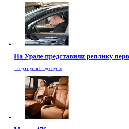
На Урале представили реплику перв
1 год спустя
1 год спустя