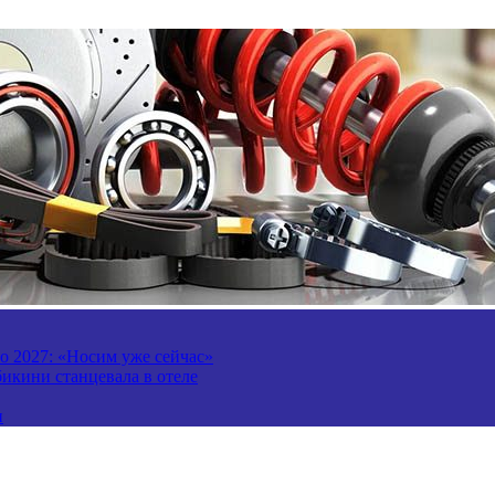
то 2027: «Носим уже сейчас»
бикини станцевала в отеле
и