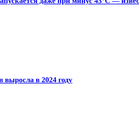
апускается даже при минус 43°С — изве
 выросла в 2024 году