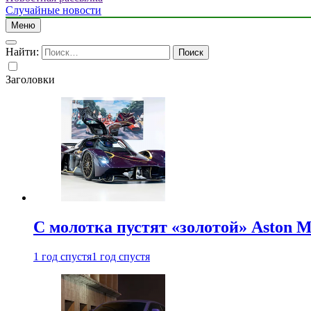
Случайные новости
Меню
Найти:
Заголовки
С молотка пустят «золотой» Aston M
1 год спустя
1 год спустя