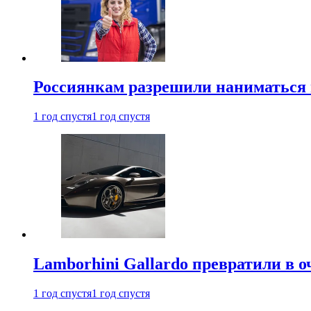
Россиянкам разрешили наниматься 
1 год спустя
1 год спустя
Lamborhini Gallardo превратили в о
1 год спустя
1 год спустя