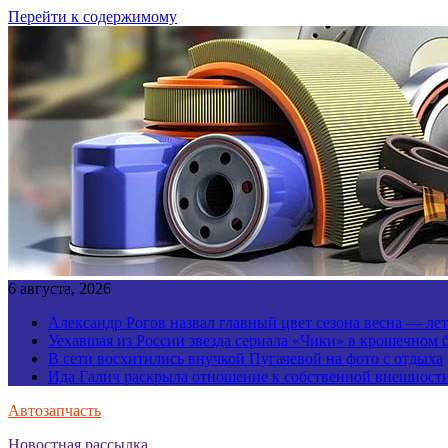
Перейти к содержимому
6 августа, 2026
Александр Рогов назвал главный цвет сезона весна — ле
Уехавшая из России звезда сериала «Чики» в крошечном 
В сети восхитились внучкой Пугачевой на фото с отдыха
Ида Галич раскрыла отношение к собственной внешност
Автозапчасть
Новостная рассылка