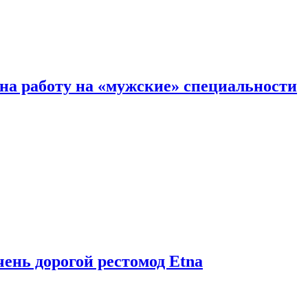
на работу на «мужские» специальности
чень дорогой рестомод Etna