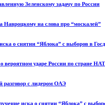
авленную Зеленскому задачу по России
а Навроцкому на слова про “москалей”
иска о снятии “Яблока” с выборов в Гос
 о вероятном ударе России по стране НА
 разговор с лидером ОАЭ
учение иска о снятии “Яблока” с выбор