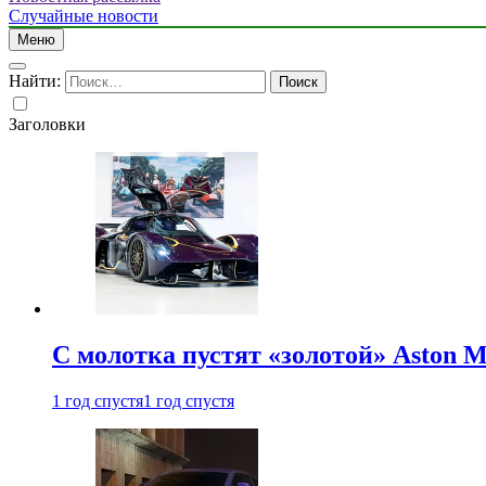
Случайные новости
Меню
Найти:
Заголовки
С молотка пустят «золотой» Aston M
1 год спустя
1 год спустя