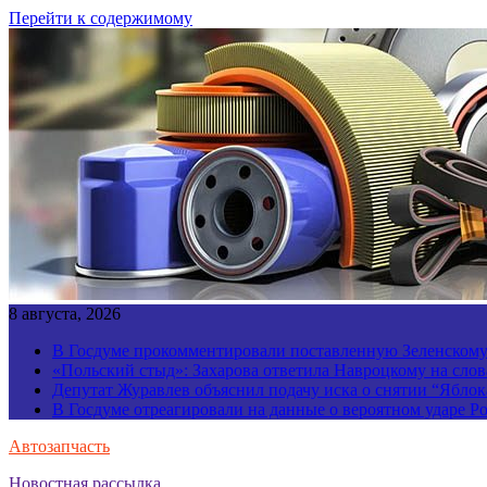
Перейти к содержимому
8 августа, 2026
В Госдуме прокомментировали поставленную Зеленскому 
«Польский стыд»: Захарова ответила Навроцкому на слов
Депутат Журавлев объяснил подачу иска о снятии “Яблок
В Госдуме отреагировали на данные о вероятном ударе 
Автозапчасть
Новостная рассылка