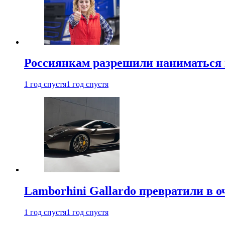
Россиянкам разрешили наниматься 
1 год спустя
1 год спустя
Lamborhini Gallardo превратили в о
1 год спустя
1 год спустя