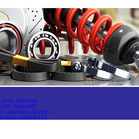
задачу по России
а про “москалей”
а” с выборов в Госдуму
России по стране НАТО