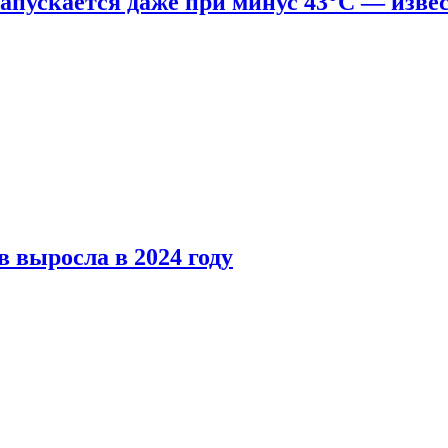
апускается даже при минус 43°С — изве
 выросла в 2024 году