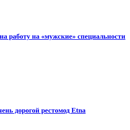
на работу на «мужские» специальности
чень дорогой рестомод Etna