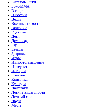
Биатлон/Лыжи
Бокс/MMA
В мире
В России
Вещи
Военные новости
Волейбол
Гаджеты
Дети
Дом и сад
Еда
Звёзды
Здоровье
Игры
Импортозамещение
Интернет
Истории
Компании
Криминал
Культура
Лайфхаки
Летние виды спорта
Личный счет
Люди
Места