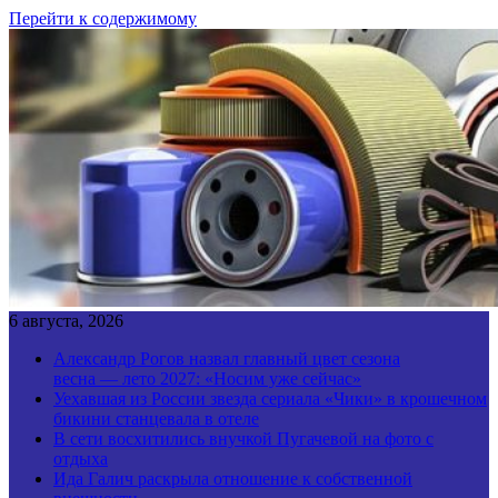
Перейти к содержимому
6 августа, 2026
Александр Рогов назвал главный цвет сезона
весна — лето 2027: «Носим уже сейчас»
Уехавшая из России звезда сериала «Чики» в крошечном
бикини станцевала в отеле
В сети восхитились внучкой Пугачевой на фото с
отдыха
Ида Галич раскрыла отношение к собственной