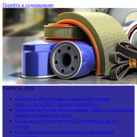
Перейти к содержимому
6 августа, 2026
Александр Рогов назвал главный цвет сезона
весна — лето 2027: «Носим уже сейчас»
Уехавшая из России звезда сериала «Чики» в крошечном
бикини станцевала в отеле
В сети восхитились внучкой Пугачевой на фото с
отдыха
Ида Галич раскрыла отношение к собственной