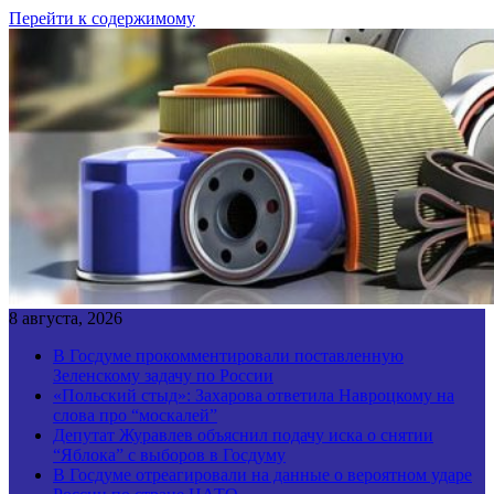
Перейти к содержимому
8 августа, 2026
В Госдуме прокомментировали поставленную
Зеленскому задачу по России
«Польский стыд»: Захарова ответила Навроцкому на
слова про “москалей”
Депутат Журавлев объяснил подачу иска о снятии
“Яблока” с выборов в Госдуму
В Госдуме отреагировали на данные о вероятном ударе