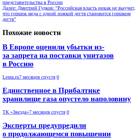
представительства в России
Далее:
Дмитрий Гудков: “Российская власть никак не выучит,
что горшок меда с одной ложкой дегтя становится горшком
дегтя”
Похожие новости
В Европе оценили убытки из-
за запрета на поставки унитазов
в Россию
Lenta.ru
7 месяцев спустя
0
Единственное в Прибалтике
хранилище газа опустело наполовину
ТК «Звезда»
7 месяцев спустя
0
Эксперты предупредили
о продолжающемся повышении