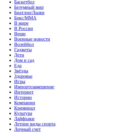
Баскетбол
Безумный мир
Биатлон/Лыжи
Бокс/MMA
В мире
В России
Вещи
Военные новости
Волейбол
Гаджеты
Дети
Дом и сад
Еда
Звёзды
Здоровье
Игры
Импортозамещение
Интернет
Истории
Компании
Криминал
Культура
Лайфхаки
Летние виды спорта
Личный счет