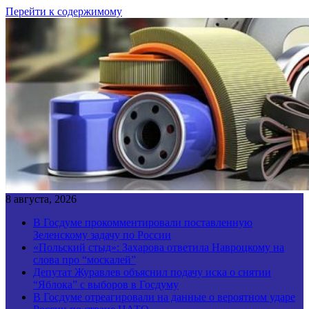
Перейти к содержимому
8 августа, 2026
В Госдуме прокомментировали поставленную
Зеленскому задачу по России
«Польский стыд»: Захарова ответила Навроцкому на
слова про “москалей”
Депутат Журавлев объяснил подачу иска о снятии
“Яблока” с выборов в Госдуму
В Госдуме отреагировали на данные о вероятном ударе