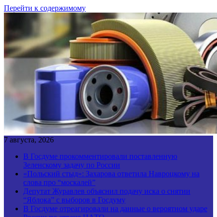
Перейти к содержимому
7 августа, 2026
В Госдуме прокомментировали поставленную
Зеленскому задачу по России
«Польский стыд»: Захарова ответила Навроцкому на
слова про “москалей”
Депутат Журавлев объяснил подачу иска о снятии
“Яблока” с выборов в Госдуму
В Госдуме отреагировали на данные о вероятном ударе