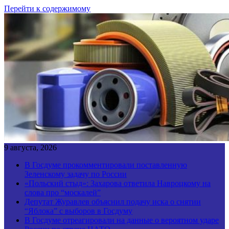
Перейти к содержимому
9 августа, 2026
В Госдуме прокомментировали поставленную
Зеленскому задачу по России
«Польский стыд»: Захарова ответила Навроцкому на
слова про “москалей”
Депутат Журавлев объяснил подачу иска о снятии
“Яблока” с выборов в Госдуму
В Госдуме отреагировали на данные о вероятном ударе