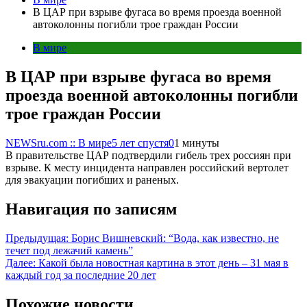
В ЦАР при взрыве фугаса во время проезда военной
автоколонны погибли трое граждан России
В мире
В ЦАР при взрыве фугаса во время
проезда военной автоколонны погибли
трое граждан России
NEWSru.com :: В мире
5 лет спустя
0
1 минуты
В правительстве ЦАР подтвердили гибель трех россиян при
взрыве. К месту инцидента направлен российский вертолет
для эвакуации погибших и раненых.
Навигация по записям
Предыдущая:
Борис Вишневский: “Вода, как известно, не
течет под лежачий камень”
Далее:
Какой была новостная картина в этот день – 31 мая в
каждый год за последние 20 лет
Похожие новости