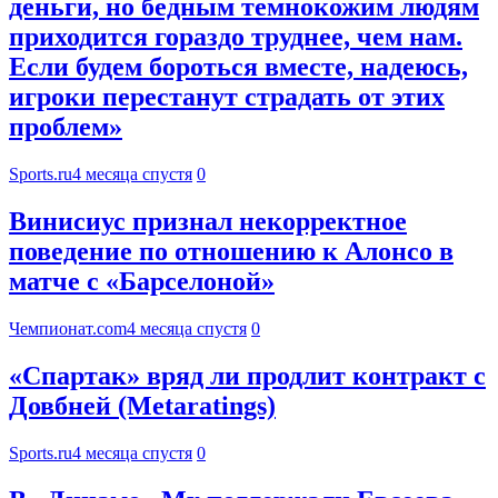
деньги, но бедным темнокожим людям
приходится гораздо труднее, чем нам.
Если будем бороться вместе, надеюсь,
игроки перестанут страдать от этих
проблем»
Sports.ru
4 месяца спустя
0
Винисиус признал некорректное
поведение по отношению к Алонсо в
матче с «Барселоной»
Чемпионат.com
4 месяца спустя
0
«Спартак» вряд ли продлит контракт с
Довбней (Metaratings)
Sports.ru
4 месяца спустя
0