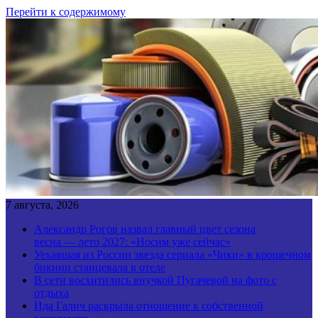
Перейти к содержимому
7 августа, 2026
Александр Рогов назвал главный цвет сезона
весна — лето 2027: «Носим уже сейчас»
Уехавшая из России звезда сериала «Чики» в крошечном
бикини станцевала в отеле
В сети восхитились внучкой Пугачевой на фото с
отдыха
Ида Галич раскрыла отношение к собственной