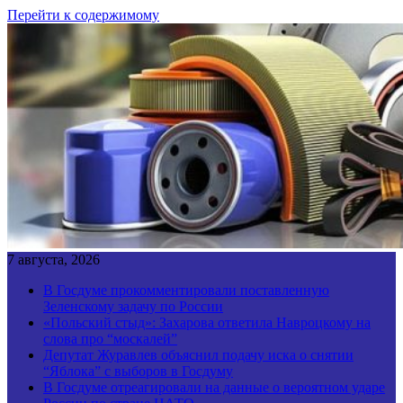
Перейти к содержимому
7 августа, 2026
В Госдуме прокомментировали поставленную
Зеленскому задачу по России
«Польский стыд»: Захарова ответила Навроцкому на
слова про “москалей”
Депутат Журавлев объяснил подачу иска о снятии
“Яблока” с выборов в Госдуму
В Госдуме отреагировали на данные о вероятном ударе