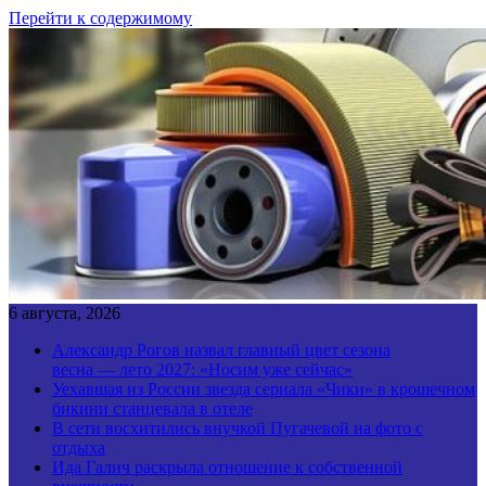
Перейти к содержимому
6 августа, 2026
Александр Рогов назвал главный цвет сезона
весна — лето 2027: «Носим уже сейчас»
Уехавшая из России звезда сериала «Чики» в крошечном
бикини станцевала в отеле
В сети восхитились внучкой Пугачевой на фото с
отдыха
Ида Галич раскрыла отношение к собственной