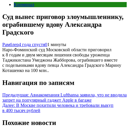
Криминал
Суд вынес приговор злоумышленнику,
ограбившему вдову Александра
Градского
Рамблер
4 года спустя
0
1 минуты
Наро-Фоминский суд Московской области приговорил
к 8 годам и двум месяцам лишения свободы уроженца
Таджикистана Умеджона Жабборова, ограбившего вместе
с подельниками вдову певца Александра Градского Марину
Коташенко на 100 млн..
Навигация по записям
Предыдущая:
Авиакомпания Lufthansa заявила, что не вводила
запрет на популярный гаджет Apple в багаже
Далее:
В Москве похитили человека и требовали выкуп
в 400 тысяч рублей
Похожие новости