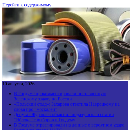
Перейти к содержимому
10 августа, 2026
В Госдуме прокомментировали поставленную
Зеленскому задачу по России
«Польский стыд»: Захарова ответила Навроцкому на
слова про “москалей”
Депутат Журавлев объяснил подачу иска о снятии
“Яблока” с выборов в Госдуму
В Госдуме отреагировали на данные о вероятном ударе