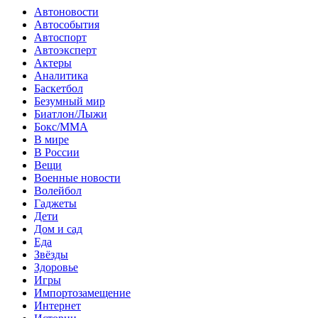
Автоновости
Автособытия
Автоспорт
Автоэксперт
Актеры
Аналитика
Баскетбол
Безумный мир
Биатлон/Лыжи
Бокс/MMA
В мире
В России
Вещи
Военные новости
Волейбол
Гаджеты
Дети
Дом и сад
Еда
Звёзды
Здоровье
Игры
Импортозамещение
Интернет