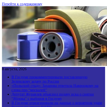
Перейти к содержимому
8 августа, 2026
В Госдуме прокомментировали поставленную
Зеленскому задачу по России
«Польский стыд»: Захарова ответила Навроцкому на
слова про “москалей”
Депутат Журавлев объяснил подачу иска о снятии
“Яблока” с выборов в Госдуму
В Госдуме отреагировали на данные о вероятном ударе