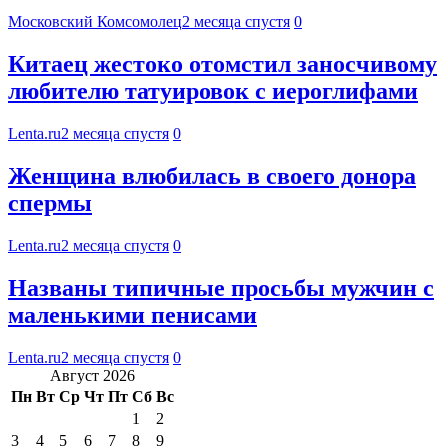
Московский Комсомолец
2 месяца спустя
0
Китаец жестоко отомстил заносчивому
любителю татуировок с иероглифами
Lenta.ru
2 месяца спустя
0
Женщина влюбилась в своего донора
спермы
Lenta.ru
2 месяца спустя
0
Названы типичные просьбы мужчин с
маленькими пенисами
Lenta.ru
2 месяца спустя
0
Август 2026
Пн
Вт
Ср
Чт
Пт
Сб
Вс
1
2
3
4
5
6
7
8
9