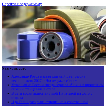
Перейти к содержимому
6 августа, 2026
Александр Рогов назвал главный цвет сезона
весна — лето 2027: «Носим уже сейчас»
Уехавшая из России звезда сериала «Чики» в крошечном
бикини станцевала в отеле
В сети восхитились внучкой Пугачевой на фото с
отдыха
Ида Галич раскрыла отношение к собственной