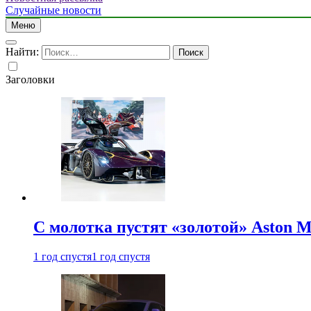
Случайные новости
Меню
Найти:
Заголовки
С молотка пустят «золотой» Aston M
1 год спустя
1 год спустя