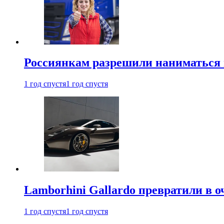
Россиянкам разрешили наниматься 
1 год спустя
1 год спустя
Lamborhini Gallardo превратили в о
1 год спустя
1 год спустя