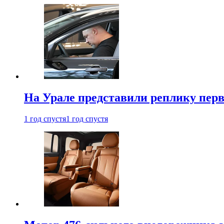
На Урале представили реплику перв
1 год спустя
1 год спустя