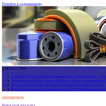
Перейти к содержимому
6 августа, 2026
Александр Рогов назвал главный цвет сезона весна — ле
Уехавшая из России звезда сериала «Чики» в крошечном 
В сети восхитились внучкой Пугачевой на фото с отдыха
Ида Галич раскрыла отношение к собственной внешност
Автозапчасть
Новостная рассылка