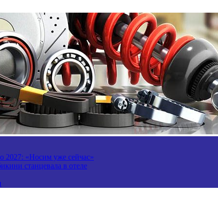
то 2027: «Носим уже сейчас»
бикини станцевала в отеле
и