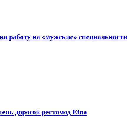
на работу на «мужские» специальности
чень дорогой рестомод Etna