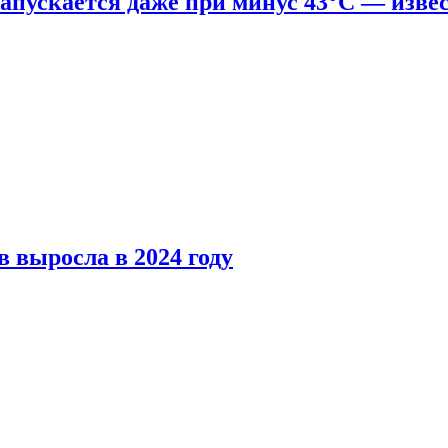
апускается даже при минус 43°С — изве
 выросла в 2024 году