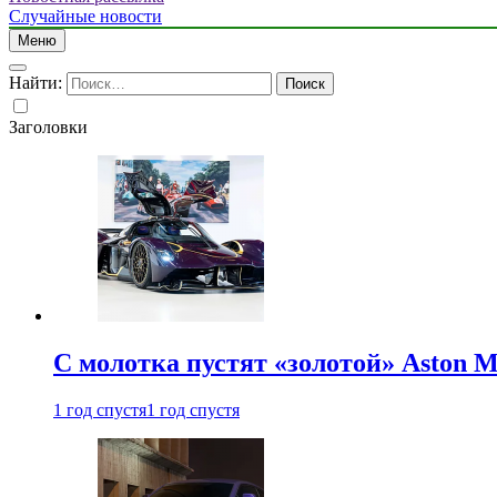
Случайные новости
Меню
Найти:
Заголовки
С молотка пустят «золотой» Aston M
1 год спустя
1 год спустя