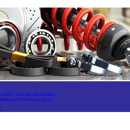
то 2027: «Носим уже сейчас»
бикини станцевала в отеле
и