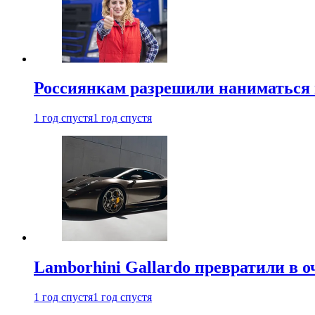
Россиянкам разрешили наниматься 
1 год спустя
1 год спустя
Lamborhini Gallardo превратили в о
1 год спустя
1 год спустя