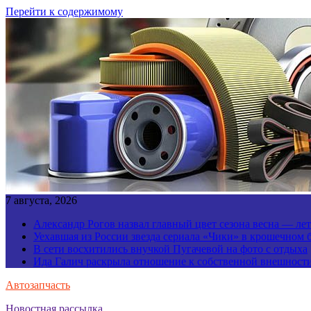
Перейти к содержимому
7 августа, 2026
Александр Рогов назвал главный цвет сезона весна — ле
Уехавшая из России звезда сериала «Чики» в крошечном 
В сети восхитились внучкой Пугачевой на фото с отдыха
Ида Галич раскрыла отношение к собственной внешност
Автозапчасть
Новостная рассылка