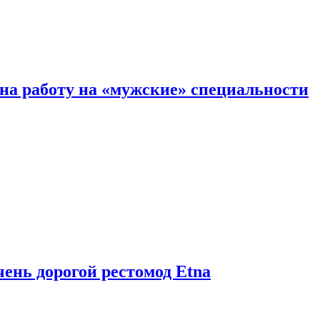
на работу на «мужские» специальности
чень дорогой рестомод Etna