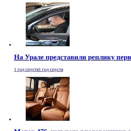
На Урале представили реплику перв
1 год спустя
1 год спустя