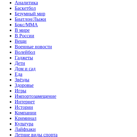
Аналитика
Баскетбол
Безумный мир
Биатлон/Лыжи
Бокс/MMA
В мире
В России
Вещи
Военные новости
Волейбол
Гаджеты
Дети
Дом и сад
Еда
Звёзды
Здоровье
Игры
Импортозамещение
Интернет
Истории
Компании
Криминал
Культура
Лайфхаки
Летние виды спорта