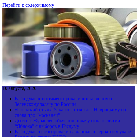
Перейти к содержимому
10 августа, 2026
В Госдуме прокомментировали поставленную
Зеленскому задачу по России
«Польский стыд»: Захарова ответила Навроцкому на
слова про “москалей”
Депутат Журавлев объяснил подачу иска о снятии
“Яблока” с выборов в Госдуму
В Госдуме отреагировали на данные о вероятном ударе