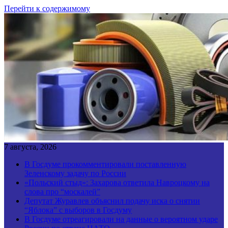
Перейти к содержимому
7 августа, 2026
В Госдуме прокомментировали поставленную
Зеленскому задачу по России
«Польский стыд»: Захарова ответила Навроцкому на
слова про “москалей”
Депутат Журавлев объяснил подачу иска о снятии
“Яблока” с выборов в Госдуму
В Госдуме отреагировали на данные о вероятном ударе