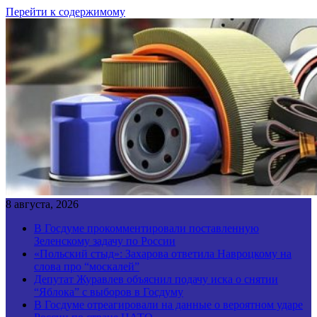
Перейти к содержимому
8 августа, 2026
В Госдуме прокомментировали поставленную
Зеленскому задачу по России
«Польский стыд»: Захарова ответила Навроцкому на
слова про “москалей”
Депутат Журавлев объяснил подачу иска о снятии
“Яблока” с выборов в Госдуму
В Госдуме отреагировали на данные о вероятном ударе