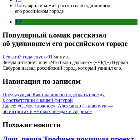
Популярный комик рассказал об удивившем
его российском городе
ТВ
Популярный комик рассказал
об удивившем его российском городе
Lenta.ru
3 года спустя
0
1 минуты
Звезда интернет-шоу «Что было дальше?» («ЧБД») Нурлан
Сабуров назвал российский город, который удивил его.
Навигация по записям
Предыдущая:
Как правильно подобрать одежду
в соответствии с вашей фигурой
Далее:
«Самое сложное». Александр Пташенчук —
об интригах в «Новых звездах в Африке»
Похожие новости
Дочь певца Трофима покинула проект