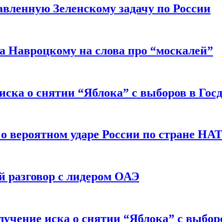
авленную Зеленскому задачу по России
а Навроцкому на слова про “москалей”
иска о снятии “Яблока” с выборов в Гос
 о вероятном ударе России по стране НА
 разговор с лидером ОАЭ
учение иска о снятии “Яблока” с выбор