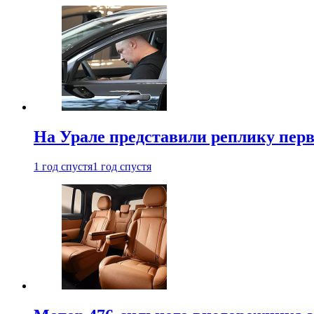
На Урале представили реплику перв
1 год спустя
1 год спустя