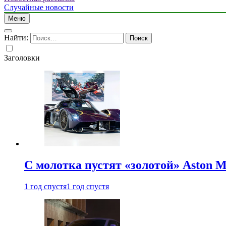
Случайные новости
Меню
Найти:
Заголовки
С молотка пустят «золотой» Aston M
1 год спустя
1 год спустя