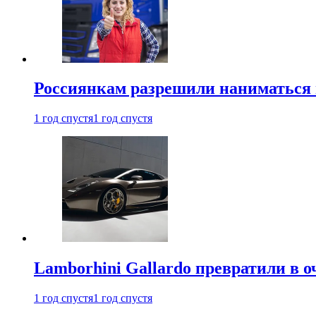
Россиянкам разрешили наниматься 
1 год спустя
1 год спустя
Lamborhini Gallardo превратили в о
1 год спустя
1 год спустя