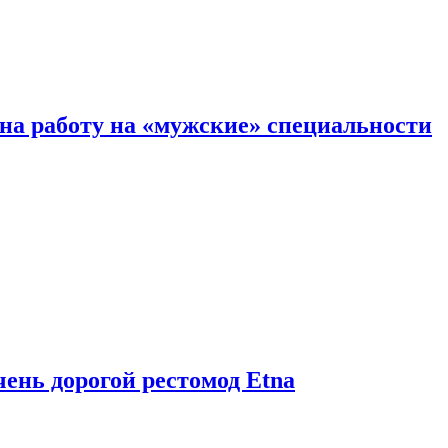
на работу на «мужские» специальности
чень дорогой рестомод Etna