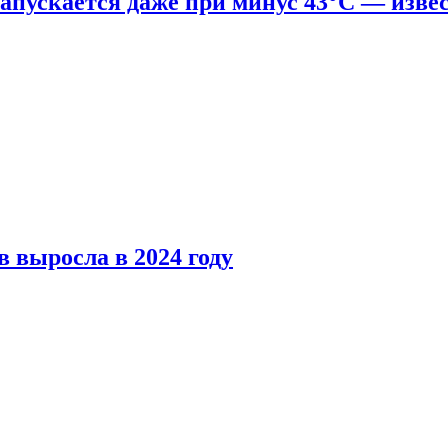
апускается даже при минус 43°С — изве
 выросла в 2024 году