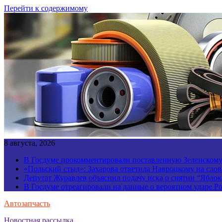
Перейти к содержимому
8 августа, 2026
В Госдуме прокомментировали поставленную Зеленскому 
«Польский стыд»: Захарова ответила Навроцкому на слов
Депутат Журавлев объяснил подачу иска о снятии “Яблок
В Госдуме отреагировали на данные о вероятном ударе 
Автозапчасть
Новостная рассылка