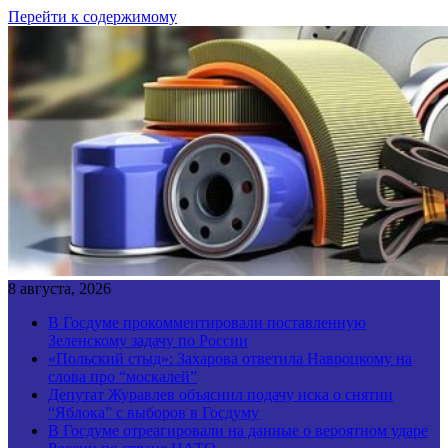
Перейти к содержимому
8 августа, 2026
В Госдуме прокомментировали поставленную
Зеленскому задачу по России
«Польский стыд»: Захарова ответила Навроцкому на
слова про “москалей”
Депутат Журавлев объяснил подачу иска о снятии
“Яблока” с выборов в Госдуму
В Госдуме отреагировали на данные о вероятном ударе