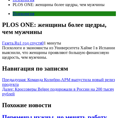
PLOS ONE: женщины более щедры, чем мужчины
Психология
PLOS ONE: женщины более щедры,
чем мужчины
Газета.Ru
1 год спустя
0
1 минуты
Психологи и экономисты из Университета Хайме I в Испании
выяснили, что женщины проявляют большую финансовую
щедрость, чем мужчины.
Навигация по записям
Предыдущая:
Команда Колибри-АРМ выпустила новый релиз
продукта
Далее:
Кроссоверы Belgee подорожали в России на 200 тысяч
рублей
Похожие новости
Перемены нужны, но менять работу