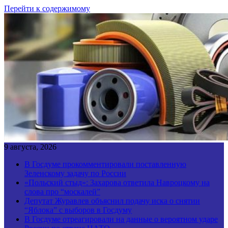
Перейти к содержимому
9 августа, 2026
В Госдуме прокомментировали поставленную
Зеленскому задачу по России
«Польский стыд»: Захарова ответила Навроцкому на
слова про “москалей”
Депутат Журавлев объяснил подачу иска о снятии
“Яблока” с выборов в Госдуму
В Госдуме отреагировали на данные о вероятном ударе