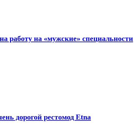
на работу на «мужские» специальности
чень дорогой рестомод Etna