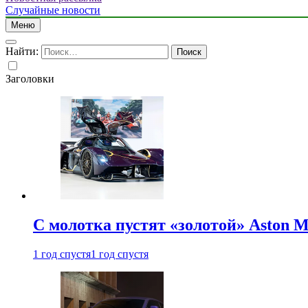
Случайные новости
Меню
Найти:
Заголовки
С молотка пустят «золотой» Aston M
1 год спустя
1 год спустя