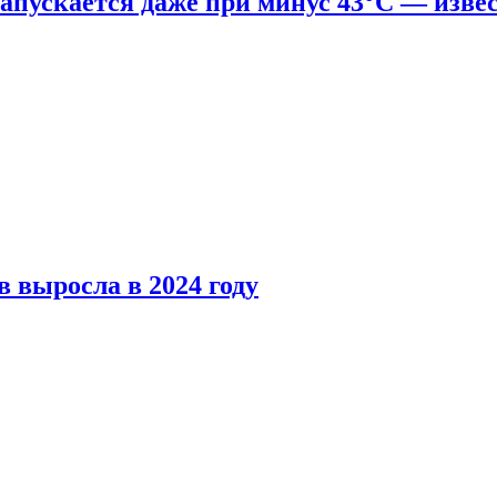
апускается даже при минус 43°С — изве
 выросла в 2024 году