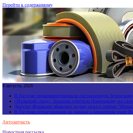
Перейти к содержимому
8 августа, 2026
В Госдуме прокомментировали поставленную Зеленскому 
«Польский стыд»: Захарова ответила Навроцкому на слов
Депутат Журавлев объяснил подачу иска о снятии “Яблок
В Госдуме отреагировали на данные о вероятном ударе 
Автозапчасть
Новостная рассылка