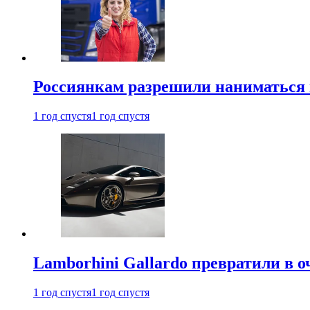
Россиянкам разрешили наниматься 
1 год спустя
1 год спустя
Lamborhini Gallardo превратили в о
1 год спустя
1 год спустя