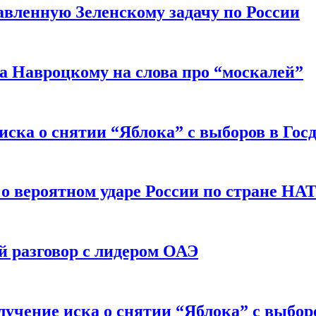
авленную Зеленскому задачу по России
а Навроцкому на слова про “москалей”
иска о снятии “Яблока” с выборов в Гос
 о вероятном ударе России по стране НА
 разговор с лидером ОАЭ
учение иска о снятии “Яблока” с выбор