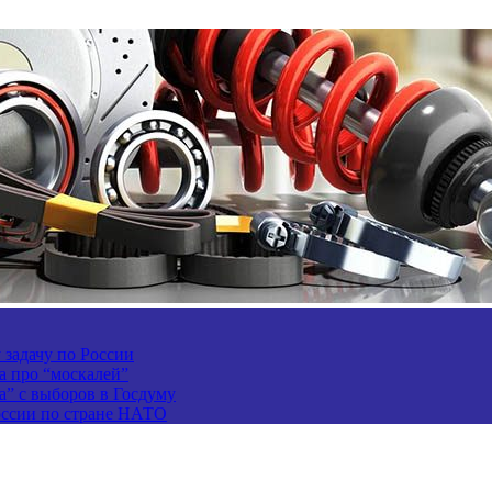
задачу по России
а про “москалей”
а” с выборов в Госдуму
России по стране НАТО