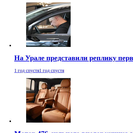
На Урале представили реплику перв
1 год спустя
1 год спустя