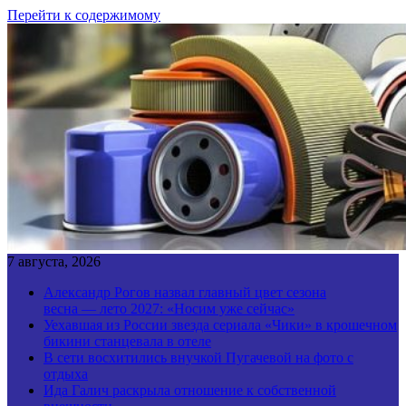
Перейти к содержимому
7 августа, 2026
Александр Рогов назвал главный цвет сезона
весна — лето 2027: «Носим уже сейчас»
Уехавшая из России звезда сериала «Чики» в крошечном
бикини станцевала в отеле
В сети восхитились внучкой Пугачевой на фото с
отдыха
Ида Галич раскрыла отношение к собственной