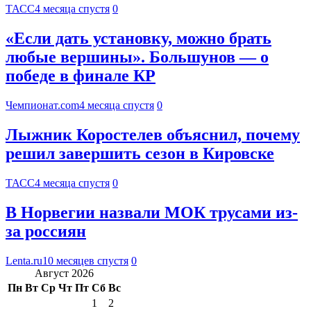
ТАСС
4 месяца спустя
0
«Если дать установку, можно брать
любые вершины». Большунов — о
победе в финале КР
Чемпионат.com
4 месяца спустя
0
Лыжник Коростелев объяснил, почему
решил завершить сезон в Кировске
ТАСС
4 месяца спустя
0
В Норвегии назвали МОК трусами из-
за россиян
Lenta.ru
10 месяцев спустя
0
Август 2026
Пн
Вт
Ср
Чт
Пт
Сб
Вс
1
2