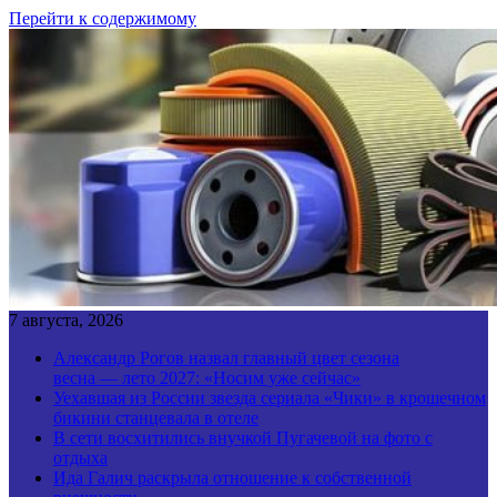
Перейти к содержимому
7 августа, 2026
Александр Рогов назвал главный цвет сезона
весна — лето 2027: «Носим уже сейчас»
Уехавшая из России звезда сериала «Чики» в крошечном
бикини станцевала в отеле
В сети восхитились внучкой Пугачевой на фото с
отдыха
Ида Галич раскрыла отношение к собственной