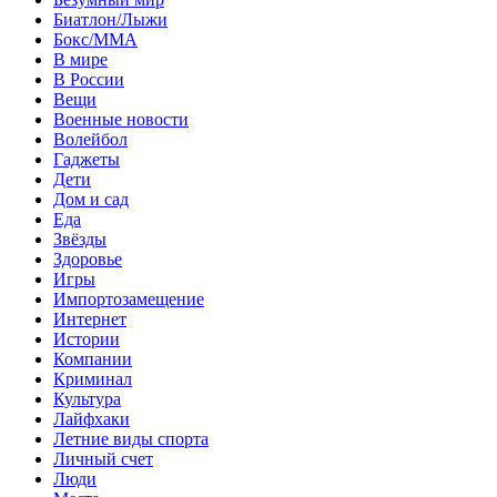
Биатлон/Лыжи
Бокс/MMA
В мире
В России
Вещи
Военные новости
Волейбол
Гаджеты
Дети
Дом и сад
Еда
Звёзды
Здоровье
Игры
Импортозамещение
Интернет
Истории
Компании
Криминал
Культура
Лайфхаки
Летние виды спорта
Личный счет
Люди