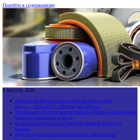
Перейти к содержимому
6 августа, 2026
Александр Рогов назвал главный цвет сезона
весна — лето 2027: «Носим уже сейчас»
Уехавшая из России звезда сериала «Чики» в крошечном
бикини станцевала в отеле
В сети восхитились внучкой Пугачевой на фото с
отдыха
Ида Галич раскрыла отношение к собственной