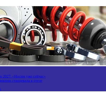
то 2027: «Носим уже сейчас»
бикини станцевала в отеле
и