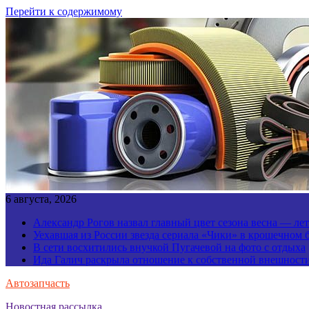
Перейти к содержимому
6 августа, 2026
Александр Рогов назвал главный цвет сезона весна — ле
Уехавшая из России звезда сериала «Чики» в крошечном 
В сети восхитились внучкой Пугачевой на фото с отдыха
Ида Галич раскрыла отношение к собственной внешност
Автозапчасть
Новостная рассылка