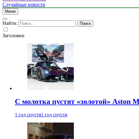
Случайные новости
Меню
Найти:
Заголовки
С молотка пустят «золотой» Aston M
1 год спустя
1 год спустя