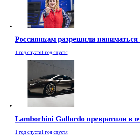
Россиянкам разрешили наниматься 
1 год спустя
1 год спустя
Lamborhini Gallardo превратили в о
1 год спустя
1 год спустя