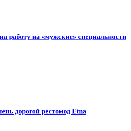
на работу на «мужские» специальности
чень дорогой рестомод Etna