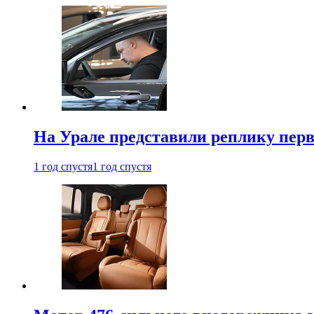
На Урале представили реплику перв
1 год спустя
1 год спустя